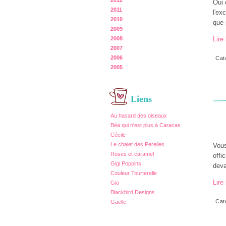
2012
Oui 
2011
l'ex
2010
que 
2009
2008
Lire 
2007
2006
Cat
2005
Liens
Au hasard des oiseaux
Béa qui n'est plus à Caracas
Cécile
Le chalet des Perelles
Vous
Roses et caramel
offi
Gigi Poppins
deva
Couleur Tourterelle
Lire 
Gio
Blackbird Designs
Cat
Gaëlle