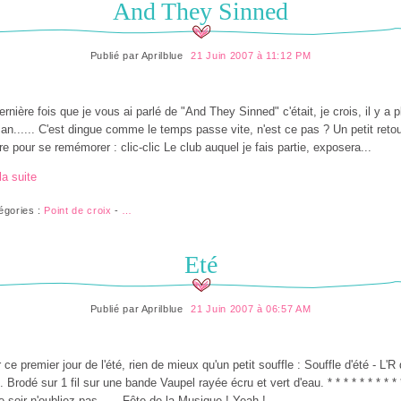
And They Sinned
Publié par
Aprilblue
21 Juin 2007 à 11:12 PM
ernière fois que je vous ai parlé de "And They Sinned" c'était, je crois, il y a p
 an...... C'est dingue comme le temps passe vite, n'est ce pas ? Un petit reto
ère pour se remémorer : clic-clic Le club auquel je fais partie, exposera...
la suite
égories :
Point de croix
-
…
Eté
Publié par
Aprilblue
21 Juin 2007 à 06:57 AM
 ce premier jour de l'été, rien de mieux qu'un petit souffle : Souffle d'été - L'R
. Brodé sur 1 fil sur une bande Vaupel rayée écru et vert d'eau. * * * * * * * * * 
e soir n'oubliez pas...... Fête de la Musique ! Yeah !