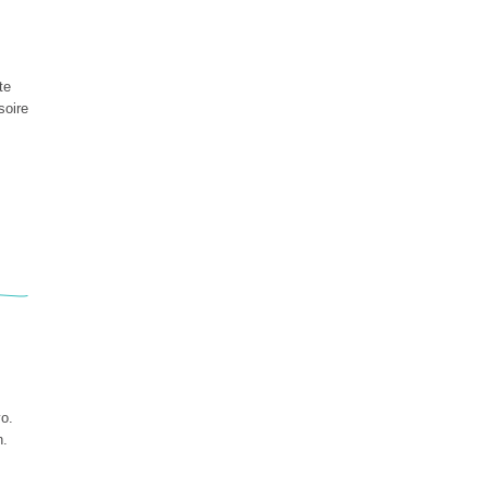
te
soire
yo.
n.