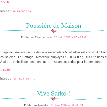
la suite
égories :
Gourmandises
-
…
Poussière de Maison
Publié par
Tête de mule
12 Juin 2007 à 07:45 AM
ottage ramené lors de ma dernière escapade à Montpellier est construit : Pat
Poussières - Le Cottage - Matériaux employés : - lin 14 fils ; - fils et rubans d
 Atalie ; - embellissements en nacre ; - rubans et perles pour la fermeture...
la suite
égories :
Point de croix
-
…
Vive Sarko !
Publié par
Aprilblue
11 Juin 2007 à 08:20 PM