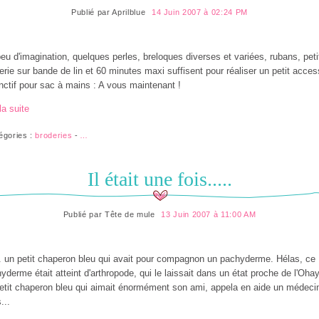
Publié par
Aprilblue
14 Juin 2007 à 02:24 PM
eu d'imagination, quelques perles, breloques diverses et variées, rubans, peti
erie sur bande de lin et 60 minutes maxi suffisent pour réaliser un petit acces
inctif pour sac à mains : A vous maintenant !
la suite
égories :
broderies
-
…
Il était une fois.....
Publié par
Tête de mule
13 Juin 2007 à 11:00 AM
... un petit chaperon bleu qui avait pour compagnon un pachyderme. Hélas, ce
yderme était atteint d'arthropode, qui le laissait dans un état proche de l'Oha
etit chaperon bleu qui aimait énormément son ami, appela en aide un médeci
...