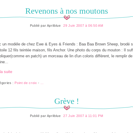
Revenons à nos moutons
Publié par
Aprilblue
29 Juin 2007 à 06:50 AM
 un modèle de chez Ewe & Eyes & Friends : Baa Baa Brown Sheep, brodé s
toile 12 fils teintée maison, fils Anchor. Une photo du corps du mouton : Il suff
pliquer(comme en patch) un morceau de lin d'un coloris différent, le remplir de
ine...
la suite
égories :
Point de croix
-
…
Grève !
Publié par
Aprilblue
27 Juin 2007 à 11:01 PM