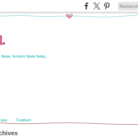
l.
in hum, lecture hum hum,
casa
Contact
chives