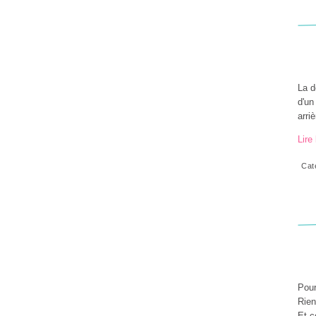
La d
d'un
arri
Lire 
Cat
Pour
Rien
Et c