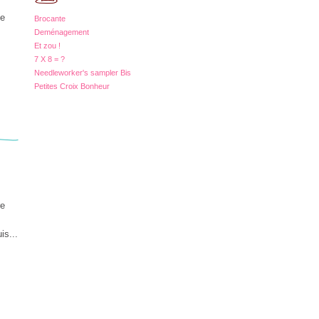
ce
Brocante
Deménagement
Et zou !
7 X 8 = ?
Needleworker's sampler Bis
Petites Croix Bonheur
re
is...