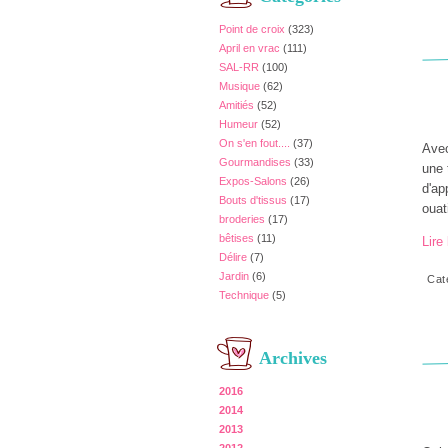
Point de croix
(323)
April en vrac
(111)
SAL-RR
(100)
Musique
(62)
Amitiés
(52)
Humeur
(52)
On s'en fout....
(37)
Avec
Gourmandises
(33)
une 
Expos-Salons
(26)
d'ap
Bouts d'tissus
(17)
ouat
broderies
(17)
bêtises
(11)
Lire 
Délire
(7)
Jardin
(6)
Cat
Technique
(5)
Archives
2016
2014
2013