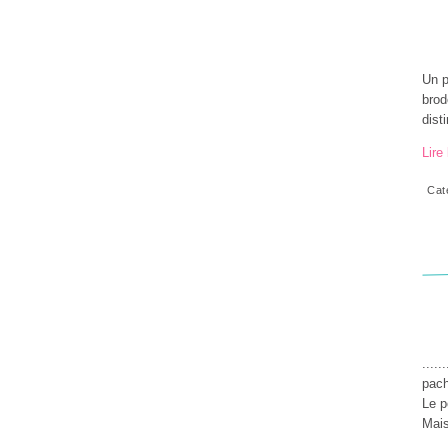
Un p
brod
dist
Lire 
Cat
....
pach
Le p
Mais