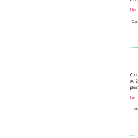
Lire 
Cat
C'es
au 2
plei
Lire 
Cat