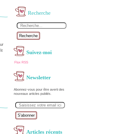
Recherche
Recherche
ur
it
Suivez-moi
Flux RSS
Newsletter
Abonnez-vous pour être averti des
nouveaux articles publiés.
E
m
a
i
l
Articles récents