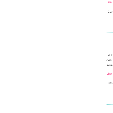
Lire 
Cat
Le c
des 
soie
Lire 
Cat