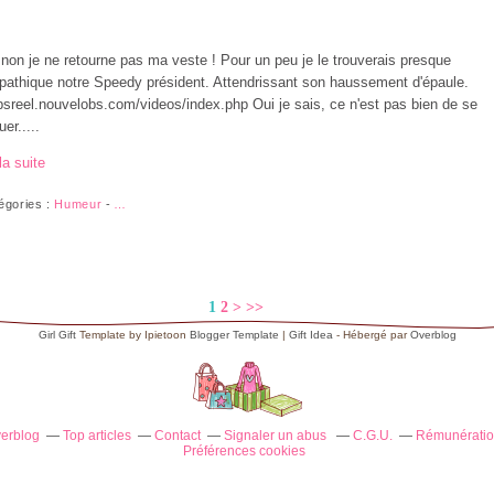
non je ne retourne pas ma veste ! Pour un peu je le trouverais presque
athique notre Speedy président. Attendrissant son haussement d'épaule.
sreel.nouvelobs.com/videos/index.php Oui je sais, ce n'est pas bien de se
er.....
la suite
égories :
Humeur
-
…
1
2
>
>>
Girl Gift
Template by Ipietoon
Blogger Template
|
Gift Idea
- Hébergé par
Overblog
verblog
Top articles
Contact
Signaler un abus
C.G.U.
Rémunération
Préférences cookies