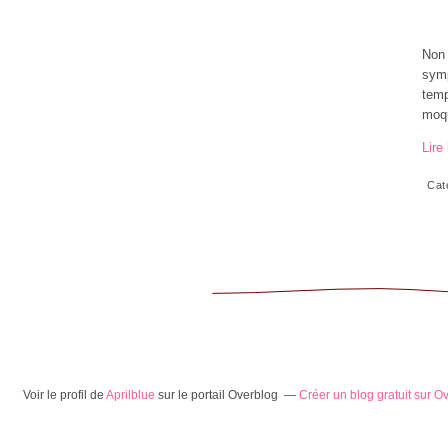
Non 
symp
temp
moqu
Lire 
Cat
Voir le profil de
Aprilblue
sur le portail Overblog
Créer un blog gratuit sur O