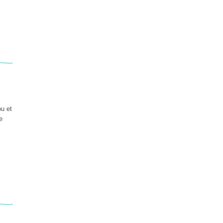
ou et
e