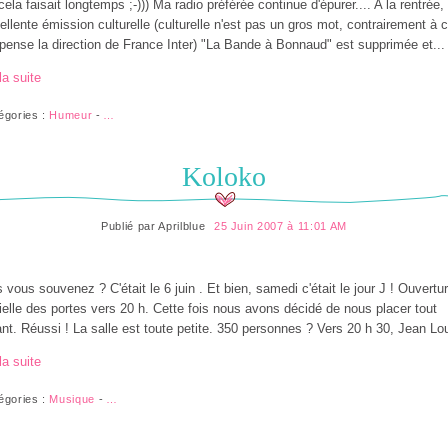
cela faisait longtemps ;-))) Ma radio préférée continue d'épurer.... A la rentrée,
cellente émission culturelle (culturelle n'est pas un gros mot, contrairement à 
pense la direction de France Inter) "La Bande à Bonnaud" est supprimée et...
la suite
égories :
Humeur
-
…
Koloko
Publié par
Aprilblue
25 Juin 2007 à 11:01 AM
 vous souvenez ? C'était le 6 juin . Et bien, samedi c'était le jour J ! Ouvertu
cielle des portes vers 20 h. Cette fois nous avons décidé de nous placer tout
nt. Réussi ! La salle est toute petite. 350 personnes ? Vers 20 h 30, Jean Lou
la suite
égories :
Musique
-
…