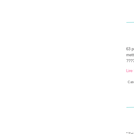
63 p
mett
????
Lire 
Cat
"J'a