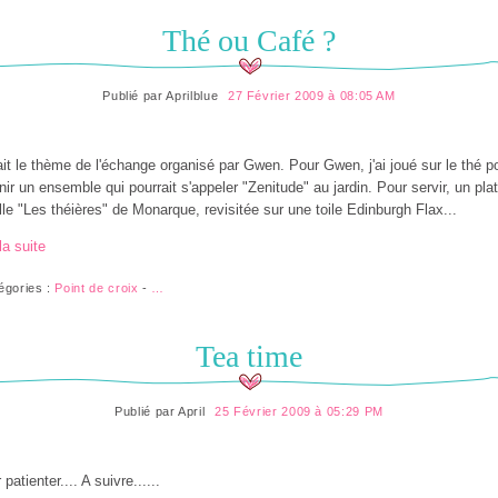
Thé ou Café ?
Publié par
Aprilblue
27 Février 2009 à 08:05 AM
ait le thème de l'échange organisé par Gwen. Pour Gwen, j'ai joué sur le thé p
nir un ensemble qui pourrait s'appeler "Zenitude" au jardin. Pour servir, un pla
ille "Les théières" de Monarque, revisitée sur une toile Edinburgh Flax...
la suite
égories :
Point de croix
-
…
Tea time
Publié par
April
25 Février 2009 à 05:29 PM
patienter.... A suivre......