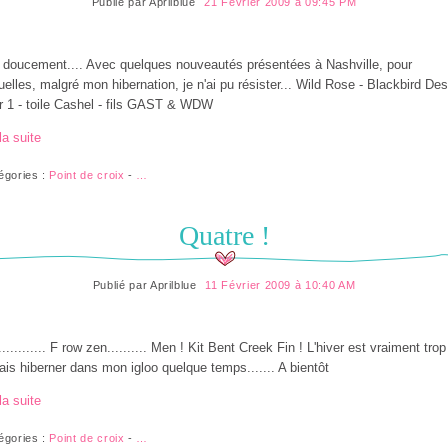
Publié par
Aprilblue
21 Février 2009 à 09:45 PM
 doucement.... Avec quelques nouveautés présentées à Nashville, pour
uelles, malgré mon hibernation, je n'ai pu résister... Wild Rose - Blackbird De
r 1 - toile Cashel - fils GAST & WDW
la suite
égories :
Point de croix
-
…
Quatre !
Publié par
Aprilblue
11 Février 2009 à 10:40 AM
........... F row zen.......... Men ! Kit Bent Creek Fin ! L'hiver est vraiment trop
ais hiberner dans mon igloo quelque temps....... A bientôt
la suite
égories :
Point de croix
-
…