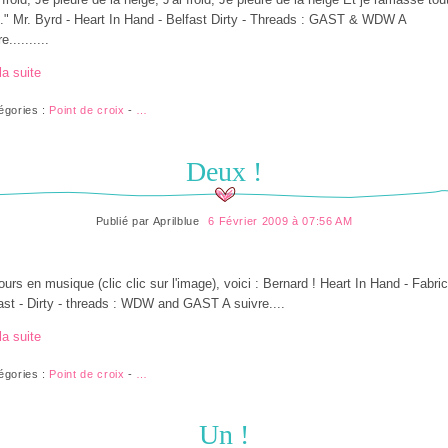
.." Mr. Byrd - Heart In Hand - Belfast Dirty - Threads : GAST & WDW A
e..........
la suite
égories :
Point de croix
-
…
Deux !
Publié par
Aprilblue
6 Février 2009 à 07:56 AM
ours en musique (clic clic sur l'image), voici : Bernard ! Heart In Hand - Fabric
ast - Dirty - threads : WDW and GAST A suivre....
la suite
égories :
Point de croix
-
…
Un !