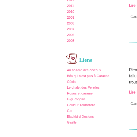
2012
Lire 
2011
2010
Cat
2009
2008
2007
2006
2005
Liens
Rien
Au hasard des oiseaux
fall
Béa qui n'est plus à Caracas
trou
Cécile
Le chalet des Perelles
Lire 
Roses et caramel
Gigi Poppins
Cat
Couleur Tourterelle
Gio
Blackbird Designs
Gaëlle