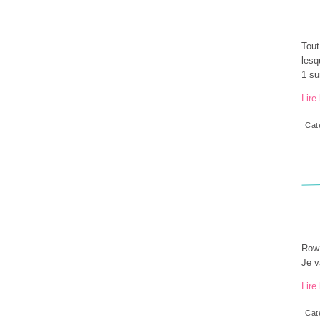
Tout
lesq
1 su
Lire 
Cat
Row.
Je v
Lire 
Cat