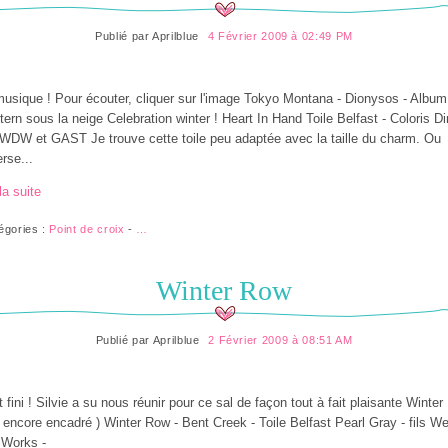
Publié par
Aprilblue
4 Février 2009 à 02:49 PM
usique ! Pour écouter, cliquer sur l'image Tokyo Montana - Dionysos - Album
ern sous la neige Celebration winter ! Heart In Hand Toile Belfast - Coloris Dir
 WDW et GAST Je trouve cette toile peu adaptée avec la taille du charm. Ou
erse...
la suite
égories :
Point de croix
-
…
Winter Row
Publié par
Aprilblue
2 Février 2009 à 08:51 AM
t fini ! Silvie a su nous réunir pour ce sal de façon tout à fait plaisante Winte
 encore encadré ) Winter Row - Bent Creek - Toile Belfast Pearl Gray - fils W
 Works -