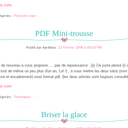
la suite
égories :
Point de croix
-
…
PDF Mini-trousse
Publié par
Aprilblue
23 Février 2009 à 08:53 PM
 de nouveau à vous proposer..... pas de rejouissance :-))) J'ai juste pensé (il 
u tout de même un peu plus d'un an, Lol !) , à vous mettre les deux tutos (mini
sse et encadrement) sous format pdf. (les deux articles sont toujours consulté
la suite
égories :
Technique
-
…
Briser la glace