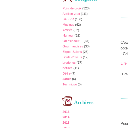
Point de croix
(323)
April en vrac
(111)
SAL-RR
(100)
Musique
(62)
Amitiés
(52)
Humeur
(52)
On s'en fout....
(37)
C'ét
Gourmandises
(33)
obte
Expos-Salons
(26)
: Gr
Bouts d'tissus
(17)
broderies
(17)
Lire 
bêtises
(11)
Délire
(7)
Cat
Jardin
(6)
Technique
(5)
Archives
2016
2014
2013
Pour 