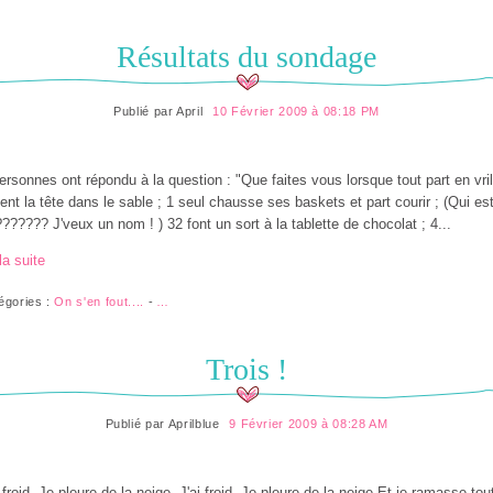
Résultats du sondage
Publié par
April
10 Février 2009 à 08:18 PM
ersonnes ont répondu à la question : "Que faites vous lorsque tout part en vril
ent la tête dans le sable ; 1 seul chausse ses baskets et part courir ; (Qui es
?????? J'veux un nom ! ) 32 font un sort à la tablette de chocolat ; 4...
la suite
égories :
On s'en fout....
-
…
Trois !
Publié par
Aprilblue
9 Février 2009 à 08:28 AM
i froid, Je pleure de la neige, J'ai froid, Je pleure de la neige Et je ramasse tou