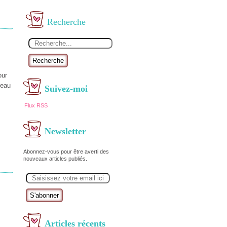
Recherche
Recherche
our
teau
Suivez-moi
Flux RSS
Newsletter
Abonnez-vous pour être averti des
nouveaux articles publiés.
E
m
a
i
l
Articles récents