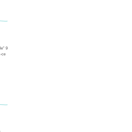
le" 9
t-ce
t