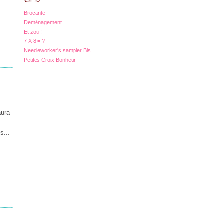
Brocante
Deménagement
Et zou !
7 X 8 = ?
Needleworker's sampler Bis
Petites Croix Bonheur
aura
s...