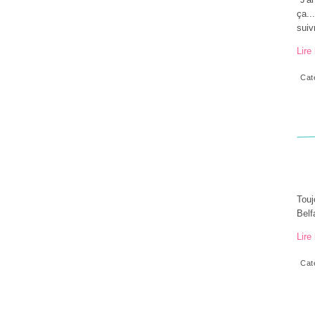
ça..
suivr
Lire 
Cat
Touj
Belf
Lire 
Cat