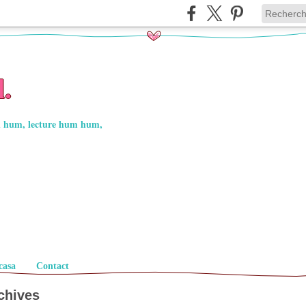
l.
in hum, lecture hum hum,
casa
Contact
chives